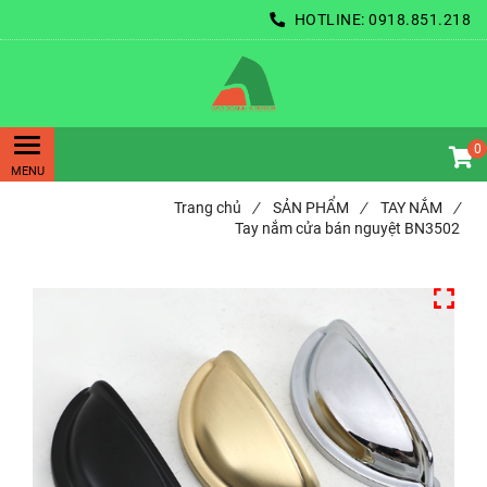
HOTLINE:
0918.851.218
0
Trang chủ
/
SẢN PHẨM
/
TAY NẮM
/
Tay nắm cửa bán nguyệt BN3502