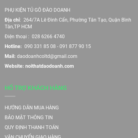
PHỤ KIỆN TỦ GỖ ĐÀO DOANH
Địa chỉ
:
264/7A Lê Đình Cẩn, Phường Tân Tạo, Quận Bình
Tân,TP HCM
Điện thoại :
028 6266 4740
Hotline:
090 331 85 08
-
091 877 90 15
Mail:
daodoanhcoltd@gmail.com
Website: noithatdaodoanh.com
HỔ TRỢ KHÁCH HÀNG
HƯỚNG DẪN MUA HÀNG
BẢO MẬT THÔNG TIN
QUY ĐỊNH THANH TOÁN
VẬN CHUYỂN GIAO HÀNG