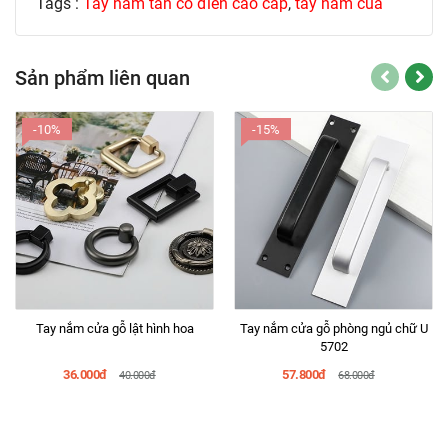
Tags :
Tay nắm tân cổ điển cao cấp
,
tay nam cua
Sản phẩm liên quan
-10%
-15%
Tay nắm cửa gỗ lật hình hoa
Tay nắm cửa gỗ phòng ngủ chữ U
5702
36.000đ
57.800đ
40.000đ
68.000đ