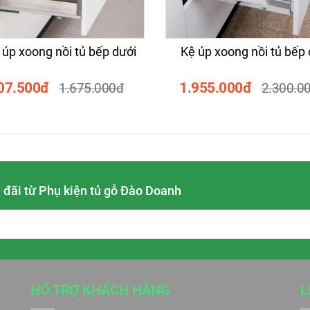
úp xoong nồi tủ bếp dưới
Kệ úp xoong nồi tủ bếp 
07.500đ
1.955.000đ
1.675.000đ
2.300.0
 đãi từ Phụ kiện tủ gỗ Đào Doanh
HỔ TRỢ KHÁCH HÀNG
L