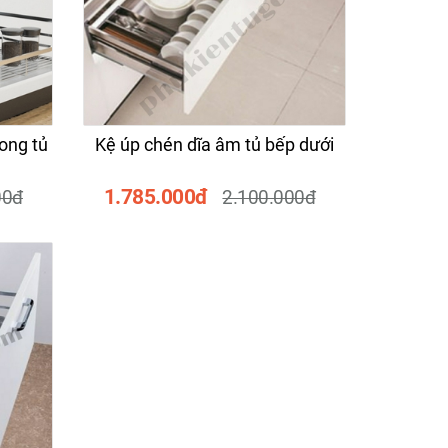
m F61-
Khóa cửa thông minh với 6
Tay n
chức năng DDB02
2.064.000đ
36
đ
2.580.000đ
ong tủ
Kệ úp chén dĩa âm tủ bếp dưới
1.785.000đ
00đ
2.100.000đ