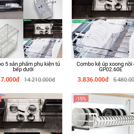
-20%
 sản phẩm phụ kiện tủ
Combo kệ úp xoong nồi 
bếp dưới
GP02.60E
47.000đ
3.836.000đ
14.210.000đ
5.480.0
-15%