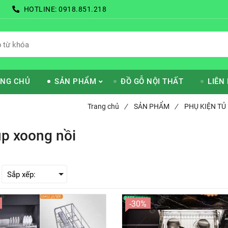
HOTLINE:
0918.851.218
NG CHỦ
SẢN PHẨM
ĐỒ GỖ NỘI THẤT
LIÊN
Trang chủ
/
SẢN PHẨM
/
PHỤ KIỆN TỦ
úp xoong nồi
-30%