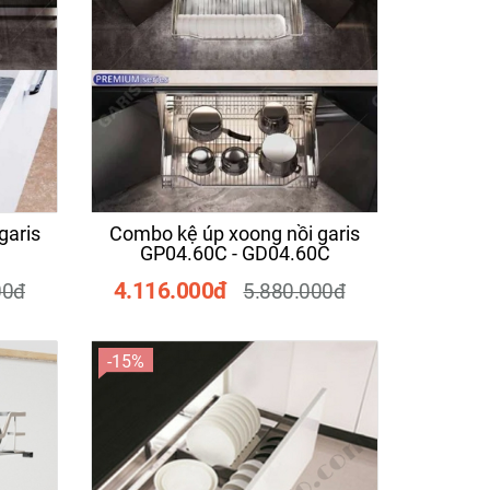
-20%
-10%
garis
Combo kệ úp xoong nồi garis
GP04.60C - GD04.60C
4.116.000đ
00đ
5.880.000đ
-15%