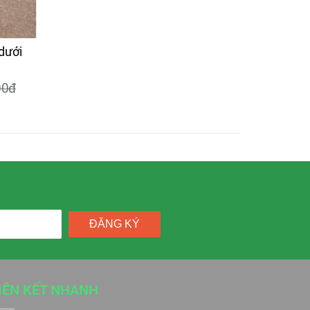
dưới
00đ
ĐĂNG KÝ
IÊN KẾT NHANH