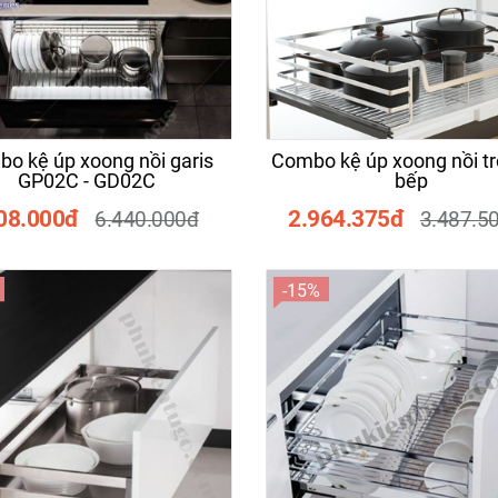
ắm tủ tân cổ điển TN5248
Khóa phân thể vuông xá
L023013
21.250đ
544.000đ
25.000đ
680.000
o kệ úp xoong nồi garis
Combo kệ úp xoong nồi tr
GP02C - GD02C
bếp
08.000đ
2.964.375đ
6.440.000đ
3.487.5
-15%