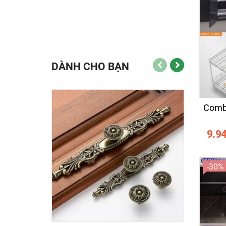
DÀNH CHO BẠN
-15%
Combo 5
9.9
-30%