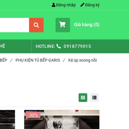
Đăng nhập
Đăng ký
Giỏ hàng (
0
)
 HỆ
HOTLINE:
0918779015
 BẾP
/
PHỤ KIỆN TỦ BẾP GARIS
/
Kệ úp xoong nồi
-30%