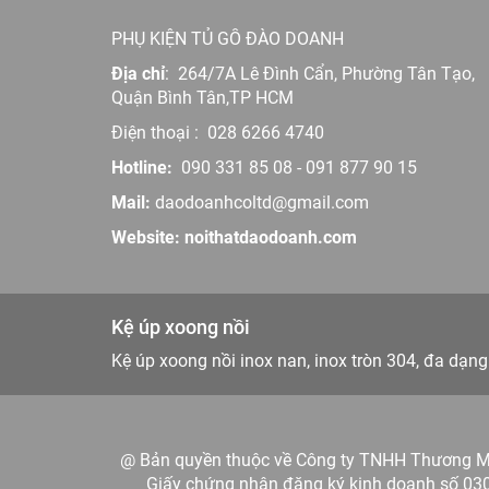
PHỤ KIỆN TỦ GỖ ĐÀO DOANH
Địa chỉ
:
264/7A Lê Đình Cẩn, Phường Tân Tạo,
Quận Bình Tân,TP HCM
Điện thoại :
028 6266 4740
Hotline:
090 331 85 08
-
091 877 90 15
Mail:
daodoanhcoltd@gmail.com
Website: noithatdaodoanh.com
Kệ úp xoong nồi
Kệ úp xoong nồi inox nan, inox tròn 304, đa 
@ Bản quyền thuộc về Công ty TNHH Thương 
Giấy chứng nhận đăng ký kinh doanh số 03