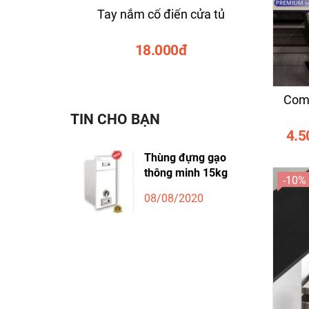
Tay nắm cổ điển cửa tủ
Tay n
18.000đ
Comb
TIN CHO BẠN
4.5
Thùng đựng gạo
thông minh 15kg
-10%
08/08/2020