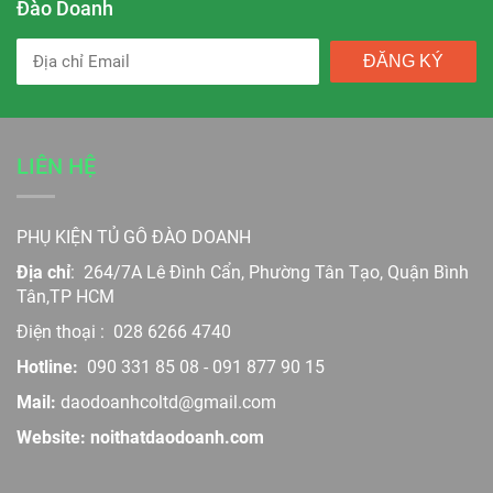
Đào Doanh
ĐĂNG KÝ
LIÊN HỆ
PHỤ KIỆN TỦ GỖ ĐÀO DOANH
Địa chỉ
:
264/7A Lê Đình Cẩn, Phường Tân Tạo, Quận Bình
Tân,TP HCM
Điện thoại :
028 6266 4740
Hotline:
090 331 85 08
-
091 877 90 15
Mail:
daodoanhcoltd@gmail.com
Website: noithatdaodoanh.com