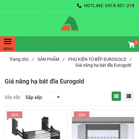
HOTLINE:
0918.851.218
0
Trang chủ
/
SẢN PHẨM
/
PHỤ KIỆN TỦ BẾP EUROGOLD
/
Giá nâng hạ bát đĩa Eurogold
Giá nâng hạ bát đĩa Eurogold
Sắp xếp:
-30%
-30%