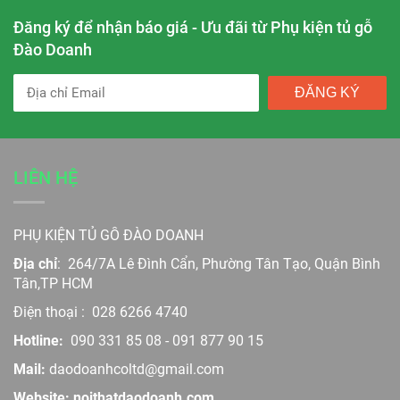
Đăng ký để nhận báo giá - Ưu đãi từ Phụ kiện tủ gỗ
Đào Doanh
ĐĂNG KÝ
LIÊN HỆ
PHỤ KIỆN TỦ GỖ ĐÀO DOANH
Địa chỉ
:
264/7A Lê Đình Cẩn, Phường Tân Tạo, Quận Bình
Tân,TP HCM
Điện thoại :
028 6266 4740
Hotline:
090 331 85 08
-
091 877 90 15
Mail:
daodoanhcoltd@gmail.com
Website: noithatdaodoanh.com