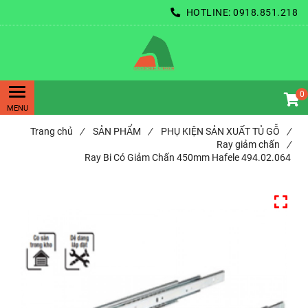
HOTLINE:
0918.851.218
0
Trang chủ
/
SẢN PHẨM
/
PHỤ KIỆN SẢN XUẤT TỦ GỖ
/
Ray giảm chấn
/
Ray Bi Có Giảm Chấn 450mm Hafele 494.02.064