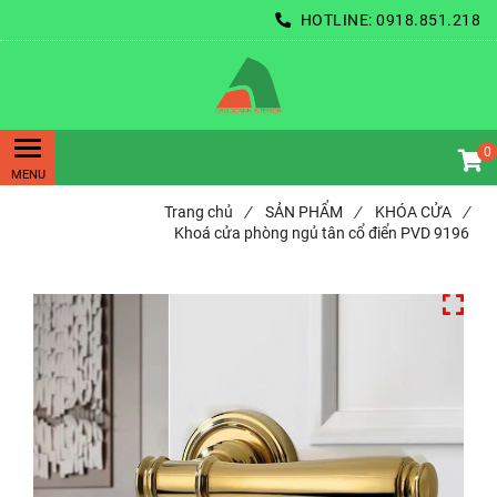
HOTLINE:
0918.851.218
0
Trang chủ
/
SẢN PHẨM
/
KHÓA CỬA
/
Khoá cửa phòng ngủ tân cổ điển PVD 9196