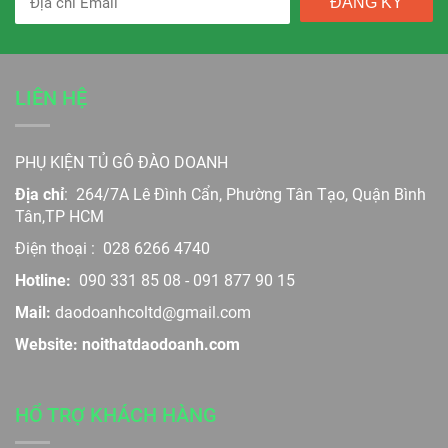
ĐĂNG KÝ
LIÊN HỆ
PHỤ KIỆN TỦ GỖ ĐÀO DOANH
Địa chỉ
:
264/7A Lê Đình Cẩn, Phường Tân Tạo, Quận Bình
Tân,TP HCM
Điện thoại :
028 6266 4740
Hotline:
090 331 85 08
-
091 877 90 15
Mail:
daodoanhcoltd@gmail.com
Website: noithatdaodoanh.com
HỔ TRỢ KHÁCH HÀNG